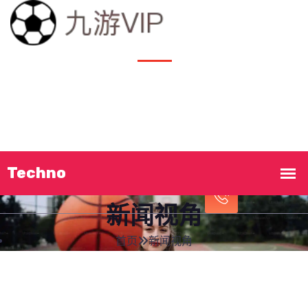
首页
关于
九游VIP
精选产品
新闻视角
立即致电!
企业服务
沟通
九游客户端
17245425511
新闻视角
首页
新闻视角