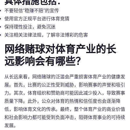
具体措施包括：
不要轻信“稳赚不赔”的宣传
使用官方正规平台进行体育竞猜
保持理性投注，避免沉迷
关注相关法律法规，了解非法博彩的危害
网络赌球对体育产业的长
远影响会有哪些？
从长远来看，网络赌球的泛滥会严重损害体育产业的健康发
展。首先，比赛的公正性受到威胁，影响赛事的声誉和吸引
力。其次，体育组织和赞助商可能因此减少投入，导致赛事
质量下降。此外，公众对体育的热情和信任度也会逐渐降
低，影响体育文化的传承。最终，整个体育产业的商业价值
和社会影响力都可能受到负面冲击，阻碍体育事业的可持续
发展。