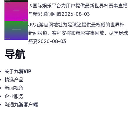
j9国际娱乐平台为用户提供最新世界杯赛事直播
与精彩瞬间回放
2026-08-03
J9九游官网地址为足球迷提供最权威的世界杯
新闻报道、赛程安排和精彩赛事回放，尽享足球
盛宴
2026-08-03
导航
关于
九游VIP
精选产品
新闻视角
企业服务
沟通
九游客户端