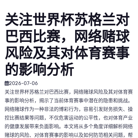
关注世界杯苏格兰对
巴西比赛，网络赌球
风险及其对体育赛事
的影响分析
2026-07-06
关注世界杯苏格兰对巴西比赛，网络赌球风险及其对体育赛
事的影响分析，揭示了当前体育赛事中潜在的隐患和挑战。
网络赌球作为一种非法的博彩行为，容易引发财务损失、操
控比赛结果等问题，不仅危害运动的公平性，也对体育产业
的健康发展带来负面影响。本文将从多个角度详细解析网络
赌球的风险、对体育赛事的影响以及如何防范相关问题，帮