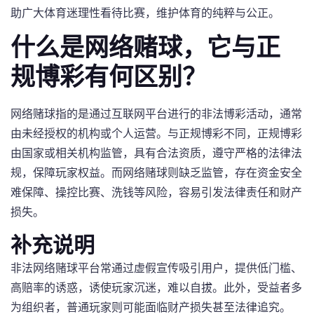
助广大体育迷理性看待比赛，维护体育的纯粹与公正。
什么是网络赌球，它与正
规博彩有何区别？
网络赌球指的是通过互联网平台进行的非法博彩活动，通常
由未经授权的机构或个人运营。与正规博彩不同，正规博彩
由国家或相关机构监管，具有合法资质，遵守严格的法律法
规，保障玩家权益。而网络赌球则缺乏监管，存在资金安全
难保障、操控比赛、洗钱等风险，容易引发法律责任和财产
损失。
补充说明
非法网络赌球平台常通过虚假宣传吸引用户，提供低门槛、
高赔率的诱惑，诱使玩家沉迷，难以自拔。此外，受益者多
为组织者，普通玩家则可能面临财产损失甚至法律追究。