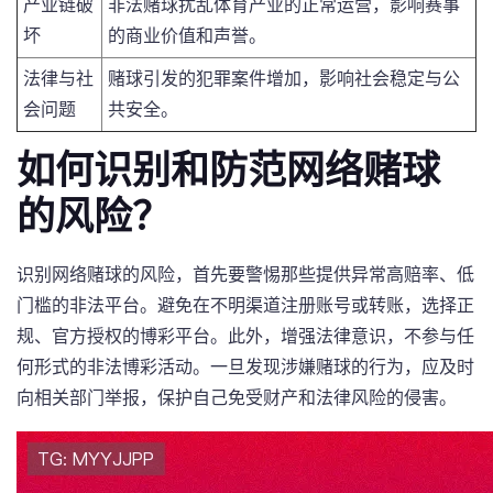
产业链破
非法赌球扰乱体育产业的正常运营，影响赛事
坏
的商业价值和声誉。
法律与社
赌球引发的犯罪案件增加，影响社会稳定与公
会问题
共安全。
如何识别和防范网络赌球
的风险？
识别网络赌球的风险，首先要警惕那些提供异常高赔率、低
门槛的非法平台。避免在不明渠道注册账号或转账，选择正
规、官方授权的博彩平台。此外，增强法律意识，不参与任
何形式的非法博彩活动。一旦发现涉嫌赌球的行为，应及时
向相关部门举报，保护自己免受财产和法律风险的侵害。